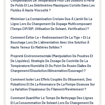
Compensation De Température Pour Les Doseurs À Perte
De Poids Et Les Débitmètres Massiques Coriolis Dans Les
Fluides À Haute Viscosité ?
Minimiser La Contamination Croisée Due À L'arrêt De La
Ligne Lors Du Changement De Dopage Multicomposant
(temps CIP/SIP, Utilisation De Solvant, Vérification) ?
Comment Éviter Le « Redressement De La Tige » Et Le
Bouchage Lors De L’alimentation Avec Une Solution À
Haute Teneur En Matières Solides ?
Propreté Environnementale (manipulation De Poudres Et
De Liquides), Stratégie De Zonage De Contrôle De La
Température/humidité Et Du Point De Rosée (salles De
Chargement/dissolution/alimentation/essorage) ?
Comment Isoler Les Effets Couplés Du Glissement, Des
Pulsations Et De La Résonance De La Pompe Doseuse Sur
La Variation D'épaisseur Du Filament/revêtement ?
Comment Quantifier Le Temps De Nettoyage Des Lignes
Et La Consommation De Solvant Lors Du Changement De