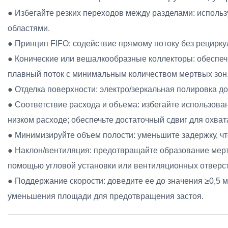
● Избегайте резких переходов между разделами: исполь
областями.
● Принцип FIFO: содействие прямому потоку без рецирку
● Конические или вешалкообразные коллекторы: обеспе
плавный поток с минимальным количеством мертвых зон
● Отделка поверхности: электро/зеркальная полировка до
● Соответствие расхода и объема: избегайте использов
низком расходе; обеспечьте достаточный сдвиг для охват
● Минимизируйте объем полости: уменьшите задержку, чт
● Наклон/вентиляция: предотвращайте образование мер
помощью угловой установки или вентиляционных отверс
● Поддержание скорости: доведите ее до значения ≥0,5 м
уменьшения площади для предотвращения застоя.