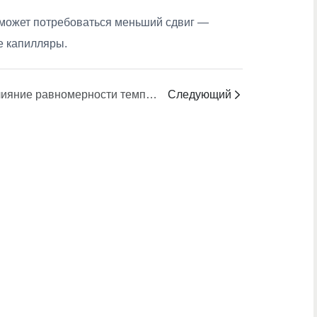
 может потребоваться меньший сдвиг —
е капилляры.
Влияние равномерности температуры на структуру пор/стенок
Следующий