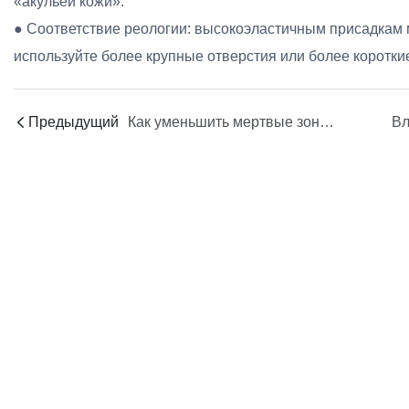
«акульей кожи».
● Соответствие реологии: высокоэластичным присадкам
используйте более крупные отверстия или более коротки
Предыдущий
Как уменьшить мертвые зоны и заторы в распределительных коллекторах