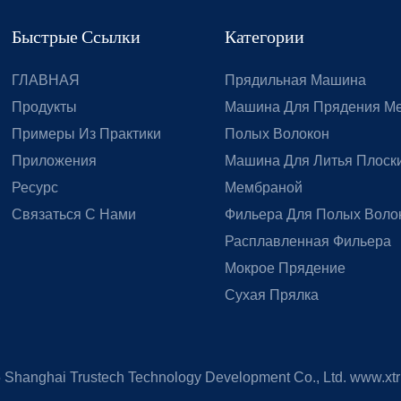
Быстрые Ссылки
Категории
ГЛАВНАЯ
Прядильная Машина
Продукты
Машина Для Прядения М
Примеры Из Практики
Полых Волокон
Приложения
Машина Для Литья Плоски
Ресурс
Мембраной
Связаться С Нами
Фильера Для Полых Воло
Расплавленная Фильера
Мокрое Прядение
Сухая Прялка
5
Shanghai Trustech Technology Development Co., Ltd.
www.xtr