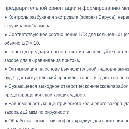
предварительной ориентации и формированию ме
● Контроль разбухания экструдата (эффект Баруса): нер
скручивания/размера.
● Соответствующее соотношение L/D: для кольцевых щел
обычно L/D > 10.
● Переход предварительного сжатия: используйте посте
зазоре для выравнивания притока.
● Оптимизация на основе вычислительной гидродинамики:
будет достигнут плоский профиль скорости сдвига на вых
● Сужающееся выходное отверстие: коническое/параболи
предотвращения сдвигающих ударов.
● Равномерность концентрического кольцевого зазора: д
зазора ≤±2 мкм по окружности.
● Обработка кромок: микрофаска/радиус для снижения не