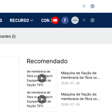
S
RECURSO
CONTATE-NOS
antes (I)
Recomendado
Máquina de fiação de
membrana de fibra oca
Trustech: Equipamentos
2026
07
28
de fiação TIPS
revelados (17)
Máquina de fiação de
membrana de fibra oca
Trustech: Equipamentos
2026
07
24
de fiação TIPS