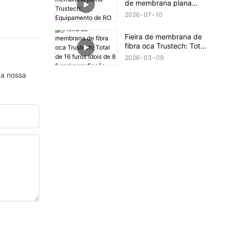
de membrana plana
Trustech: Equipamento
2026
07
10
de RO revelado (XIII)
Fieira de membrana de
fibra oca Trustech: Total
de 16 furos (dois de 8
2026
03
09
furos) para fiação.
 a nossa