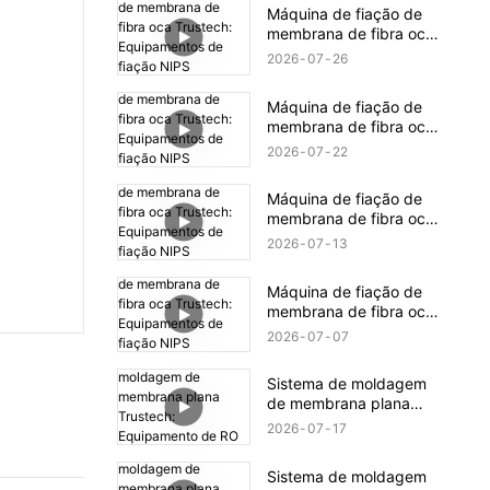
revelados (16)
Máquina de fiação de
membrana de fibra oca
Trustech: Equipamentos
2026
07
26
de fiação NIPS
revelados (18)
Máquina de fiação de
membrana de fibra oca
Trustech: Equipamentos
2026
07
22
de fiação NIPS
revelados (17)
Máquina de fiação de
membrana de fibra oca
Trustech: Equipamentos
2026
07
13
de fiação NIPS
revelados (16)
Máquina de fiação de
membrana de fibra oca
Trustech: Equipamentos
2026
07
07
de fiação NIPS
revelados (15)
Sistema de moldagem
de membrana plana
Trustech: Equipamento
2026
07
17
de RO revelado (XIV)
Sistema de moldagem