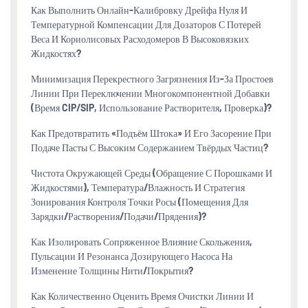
Как Выполнить Онлайн-Калибровку Дрейфа Нуля И
Температурной Компенсации Для Дозаторов С Потерей
Веса И Кориолисовых Расходомеров В Высоковязких
Жидкостях?
Минимизация Перекрестного Загрязнения Из-За Простоев
Линии При Переключении Многокомпонентной Добавки
(время CIP/SIP, Использование Растворителя, Проверка)?
Как Предотвратить «подъём Штока» И Его Засорение При
Подаче Пасты С Высоким Содержанием Твёрдых Частиц?
Чистота Окружающей Среды (обращение С Порошками И
Жидкостями), Температура/влажность И Стратегия
Зонирования Контроля Точки Росы (помещения Для
Зарядки/растворения/подачи/прядения)?
Как Изолировать Сопряженное Влияние Скольжения,
Пульсации И Резонанса Дозирующего Насоса На
Изменение Толщины Нити/покрытия?
Как Количественно Оценить Время Очистки Линии И