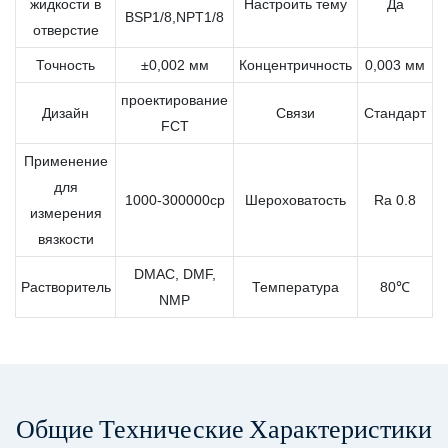
жидкости в
Настроить тему
Да
BSP1/8,NPT1/8
отверстие
Точность
±0,002 мм
Концентричность
0,003 мм
проектирование
Дизайн
Связи
Стандарт
FCT
Применение
для
1000-300000cp
Шероховатость
Ra 0.8
измерения
вязкости
DMAC, DMF,
Растворитель
Температура
80℃
NMP
Общие Технические Характеристики