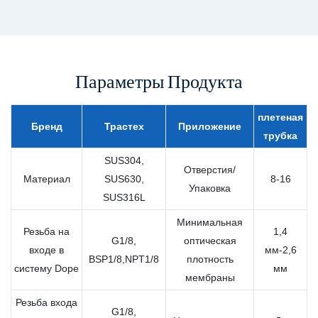
Параметры Продукта
плетеная
Бренд
Трастех
Приложение
трубка
SUS304,
Отверстия/
Материал
SUS630,
8-16
Упаковка
SUS316L
Минимальная
Резьба на
1,4
G1/8,
оптическая
входе в
мм-2,6
BSP1/8,NPT1/8
плотность
систему Dope
мм
мембраны
Резьба входа
G1/8,