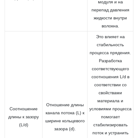
модуля и на
перепад давления
жидкости внутри
волокна.
Это влияет на
стабильность
процесса прядения.
Разработка
соответствующего
соотношения L/d в
соответствии со
свойствами
материала и
Отношение длины
Соотношение
условиями процесса
канала потока (L) к
длины к зазору
помогает
ширине кольцевого
(L/d)
стабилизировать
зазора (d).
поток и устранить