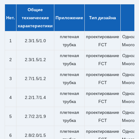
Общие
Нет.
технические
Приложение
Тип дизайна
характеристики
плетеная
проектирование
Одноап
1
2.3/1.5/1.0
трубка
FCT
Многоа
плетеная
проектирование
Одноап
2
2.3/1.5/1.2
трубка
FCT
Многоа
плетеная
проектирование
Одноап
3
2.7/1.5/1.2
трубка
FCT
Многоа
плетеная
проектирование
Одноап
4
2.2/1.7/1.4
трубка
FCT
Многоа
плетеная
проектирование
Одноап
5
2.7/2.2/1.9
трубка
FCT
Многоа
плетеная
проектирование
Одноап
6
2.8/2.0/1.5