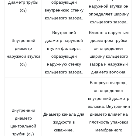
диаметр трубы
образующей
наружной втулки он
(d₁)
внутреннюю стенку
определяет ширину
кольцевого зазора.
кольцевого зазора.
Внутренний
Вместе с наружным
Внутренний
диаметр наружной
диаметром трубки
диаметр
втулки фильеры,
он определяет
наружной втулки
образующей
ширину кольцевого
(d₂)
наружную стенку
зазора и наружный
кольцевого зазора.
диаметр волокна.
В первую очередь,
он определяет
внутренний диаметр
волокна. Внутренний
Внутренний
Диаметр канала для
диаметр влияет на
диаметр
жидкости в
плотность упаковки
центральной
скважине.
мембранного
трубки (d₃)