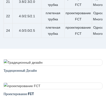
21
3.8/2.3/2.0
трубка
FCT
Многоа
плетеная
проектирование
Одноап
22
4.0/2.5/2.1
трубка
FCT
Многоа
плетеная
проектирование
Одноап
24
4.0/3.0/2.5
трубка
FCT
Многоа
Традиционный Дизайн
Проектирование FCT