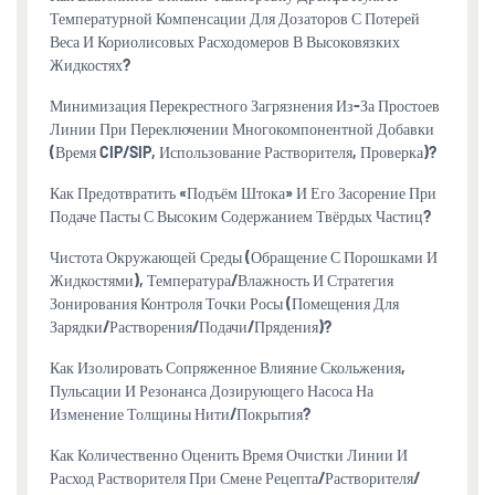
Температурной Компенсации Для Дозаторов С Потерей
Веса И Кориолисовых Расходомеров В Высоковязких
Жидкостях?
Минимизация Перекрестного Загрязнения Из-За Простоев
Линии При Переключении Многокомпонентной Добавки
(время CIP/SIP, Использование Растворителя, Проверка)?
Как Предотвратить «подъём Штока» И Его Засорение При
Подаче Пасты С Высоким Содержанием Твёрдых Частиц?
Чистота Окружающей Среды (обращение С Порошками И
Жидкостями), Температура/влажность И Стратегия
Зонирования Контроля Точки Росы (помещения Для
Зарядки/растворения/подачи/прядения)?
Как Изолировать Сопряженное Влияние Скольжения,
Пульсации И Резонанса Дозирующего Насоса На
Изменение Толщины Нити/покрытия?
Как Количественно Оценить Время Очистки Линии И
Расход Растворителя При Смене Рецепта/растворителя/