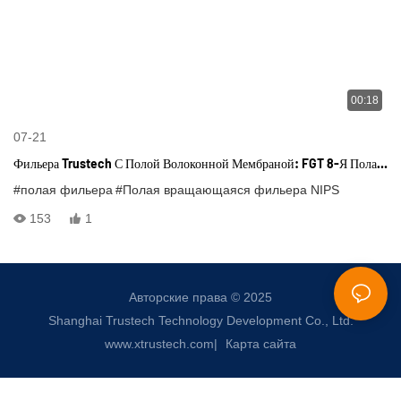
00:18
07-21
Фильера Trustech С Полой Волоконной Мембраной: FGT 8-Я Полая
Фильера. Онлайн-Замена Сердечника Фильеры.
#полая фильера
#Полая вращающаяся фильера NIPS
153
1
Авторские права © 2025
Shanghai Trustech Technology Development Co., Ltd.
www.xtrustech.com
|
Карта сайта