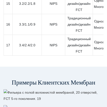
Одноап
15
3.2/2.2/1.8
NIPS
дизайн/дизайн
Многоа
FCT
Традиционный
Одноап
16
3.3/1.1/0.9
NIPS
дизайн/дизайн
Многоа
FCT
Традиционный
Одноап
17
3.4/2.4/2.0
NIPS
дизайн/дизайн
Многоа
FCT
Примеры Клиентских Мембран