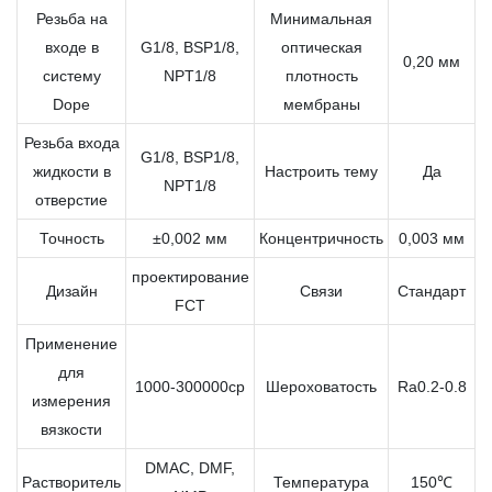
Резьба на
Минимальная
входе в
G1/8, BSP1/8,
оптическая
0,20 мм
систему
NPT1/8
плотность
Dope
мембраны
Резьба входа
G1/8, BSP1/8,
жидкости в
Настроить тему
Да
NPT1/8
отверстие
Точность
±0,002 мм
Концентричность
0,003 мм
проектирование
Дизайн
Связи
Стандарт
FCT
Применение
для
1000-300000cp
Шероховатость
Ra0.2-0.8
измерения
вязкости
DMAC, DMF,
Растворитель
Температура
150℃