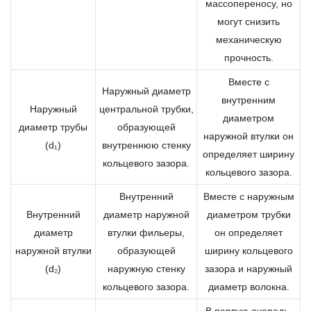
массопереносу, но
могут снизить
механическую
прочность.
Вместе с
Наружный диаметр
внутренним
Наружный
центральной трубки,
диаметром
диаметр трубы
образующей
наружной втулки он
(d₁)
внутреннюю стенку
определяет ширину
кольцевого зазора.
кольцевого зазора.
Внутренний
Вместе с наружным
Внутренний
диаметр наружной
диаметром трубки
диаметр
втулки фильеры,
он определяет
наружной втулки
образующей
ширину кольцевого
(d₂)
наружную стенку
зазора и наружный
кольцевого зазора.
диаметр волокна.
В первую очередь,