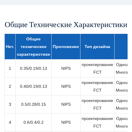
Общие Технические Характеристики
Общие
Нет.
технические
Приложение
Тип дизайна
характеристики
проектирование
Одноап
1
0.35/0.19/0.13
NIPS
FCT
Многоа
проектирование
Одноап
2
0.40/0.19/0.13
NIPS
FCT
Многоа
проектирование
Одноап
3
0.5/0.28/0.15
NIPS
FCT
Многоа
проектирование
Одноап
4
0.6/0.4/0.2
NIPS
FCT
Многоа