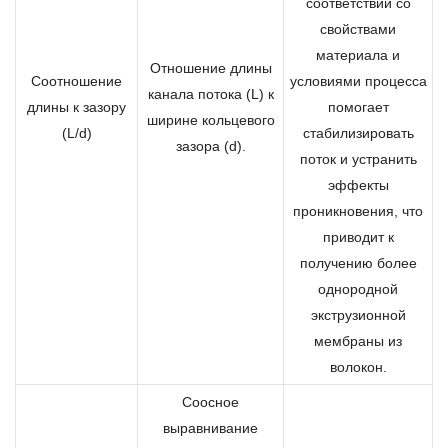
соответствии со
свойствами
материала и
Отношение длины
Соотношение
условиями процесса
канала потока (L) к
длины к зазору
помогает
ширине кольцевого
(L/d)
стабилизировать
зазора (d).
поток и устранить
эффекты
проникновения, что
приводит к
получению более
однородной
экструзионной
мембраны из
волокон.
Соосное
выравнивание