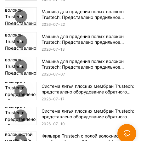
Машина для прядения полых волокон
Trustech: Представлено прядильное
оборудование NIPS (17)
2026
07
22
Машина для прядения полых волокон
Trustech: Представлено прядильное
оборудование NIPS (16)
2026
07
13
Машина для прядения полых волокон
Trustech: Представлено прядильное
оборудование NIPS (15)
2026
07
07
Система литья плоских мембран Trustech:
представлено оборудование обратного
осмоса (XIV)
2026
07
17
Система литья плоских мембран Trustech:
представлено оборудование обратного
осмоса (XIII)
2026
07
10
Фильера Trustech с полой волокнистой