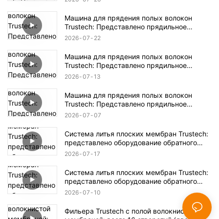
Машина для прядения полых волокон
Trustech: Представлено прядильное
оборудование NIPS (17)
2026
07
22
Машина для прядения полых волокон
Trustech: Представлено прядильное
оборудование NIPS (16)
2026
07
13
Машина для прядения полых волокон
Trustech: Представлено прядильное
оборудование NIPS (15)
2026
07
07
Система литья плоских мембран Trustech:
представлено оборудование обратного
осмоса (XIV)
2026
07
17
Система литья плоских мембран Trustech:
представлено оборудование обратного
осмоса (XIII)
2026
07
10
Фильера Trustech с полой волокнистой