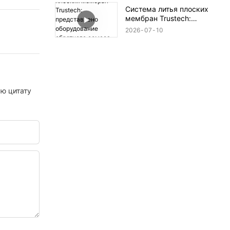
обратного осмоса (XIV)
Система литья плоских
мембран Trustech:
представлено
2026
07
10
оборудование
обратного осмоса (XIII)
ую цитату