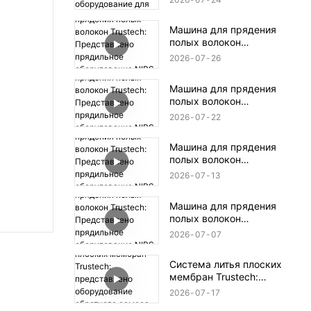
оборудование для
прядения TIPS (16)
Машина для прядения
полых волокон
Trustech:
2026
07
26
Представлено
прядильное
Машина для прядения
оборудование NIPS
полых волокон
(18)
Trustech:
2026
07
22
Представлено
прядильное
Машина для прядения
оборудование NIPS (17)
полых волокон
Trustech:
2026
07
13
Представлено
прядильное
Машина для прядения
оборудование NIPS
полых волокон
(16)
Trustech:
2026
07
07
Представлено
прядильное
Система литья плоских
оборудование NIPS
мембран Trustech:
(15)
представлено
2026
07
17
оборудование