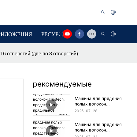
РИЛОЖЕНИЯ
РЕСУРС
СВЯЗАТЬСЯ С НАМИ
16 отверстий (две по 8 отверстий).
рекомендуемые
Машина для прядения
полых волокон
Trustech: представлено
2026
07
28
прядильное
оборудование TIPS (17)
Машина для прядения
полых волокон
Trustech: представлено
2026
07
24