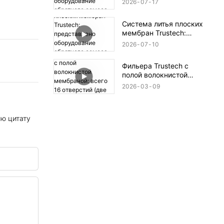
2026
07
17
оборудование
обратного осмоса (XIV)
Система литья плоских
мембран Trustech:
представлено
2026
07
10
оборудование
обратного осмоса (XIII)
Фильера Trustech с
полой волокнистой
мембраной: всего 16
2026
03
09
отверстий (две по 8
отверстий).
ую цитату