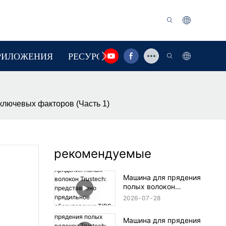
РИЛОЖЕНИЯ
РЕСУРС
СВЯЗАТЬСЯ С НАМИ
ключевых факторов (Часть 1)
рекомендуемые
Машина для прядения
полых волокон
Trustech: представлено
2026
07
28
прядильное
оборудование TIPS (17)
Машина для прядения