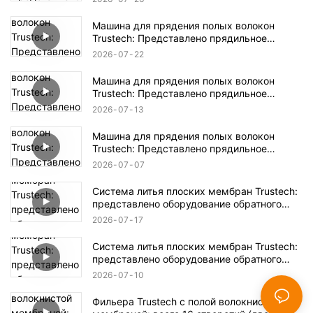
Машина для прядения полых волокон
Trustech: Представлено прядильное
оборудование NIPS (17)
2026
07
22
Машина для прядения полых волокон
Trustech: Представлено прядильное
оборудование NIPS (16)
2026
07
13
Машина для прядения полых волокон
Trustech: Представлено прядильное
оборудование NIPS (15)
2026
07
07
Система литья плоских мембран Trustech:
представлено оборудование обратного
осмоса (XIV)
2026
07
17
Система литья плоских мембран Trustech:
представлено оборудование обратного
осмоса (XIII)
2026
07
10
Фильера Trustech с полой волокнистой