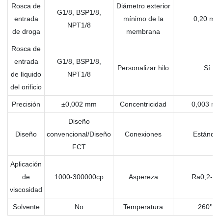
Rosca de
Diámetro exterior
G1/8, BSP1/8,
entrada
mínimo de la
0,20 m
NPT1/8
de droga
membrana
Rosca de
entrada
G1/8, BSP1/8,
Personalizar hilo
Sí
de líquido
NPT1/8
del orificio
Precisión
±0,002 mm
Concentricidad
0,003 m
Diseño
Diseño
convencional/Diseño
Conexiones
Estánda
FCT
Aplicación
de
1000-300000cp
Aspereza
Ra0,2-0,
viscosidad
Solvente
No
Temperatura
260℃