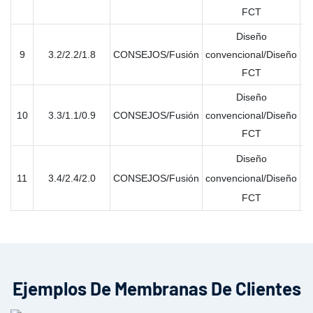
FCT
Diseño
9
3.2/2.2/1.8
CONSEJOS/Fusión
convencional/Diseño
ún
FCT
Diseño
10
3.3/1.1/0.9
CONSEJOS/Fusión
convencional/Diseño
ún
FCT
Diseño
11
3.4/2.4/2.0
CONSEJOS/Fusión
convencional/Diseño
ún
FCT
Ejemplos De Membranas De Clientes