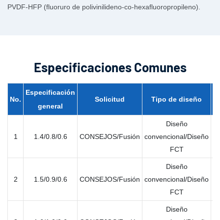
PVDF-HFP (fluoruro de polivinilideno-co-hexafluoropropileno).
Especificaciones Comunes
Especificación
No.
Solicitud
Tipo de diseño
general
Diseño
1
1.4/0.8/0.6
CONSEJOS/Fusión
convencional/Diseño
ún
FCT
Diseño
2
1.5/0.9/0.6
CONSEJOS/Fusión
convencional/Diseño
ún
FCT
Diseño