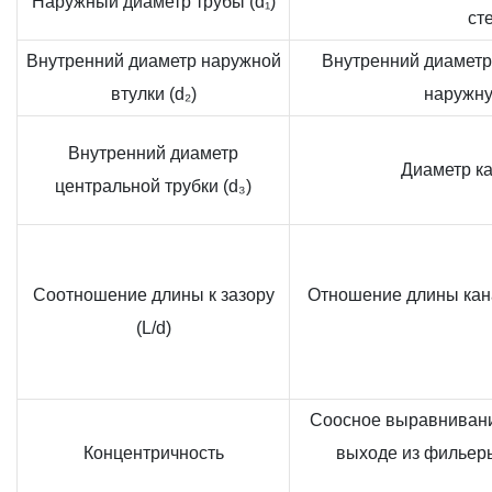
Наружный диаметр трубы (d₁)
ст
Внутренний диаметр наружной
Внутренний диаметр
втулки (d₂)
наружну
Внутренний диаметр
Диаметр ка
центральной трубки (d₃)
Соотношение длины к зазору
Отношение длины кана
(L/d)
Соосное выравнивани
Концентричность
выходе из фильеры