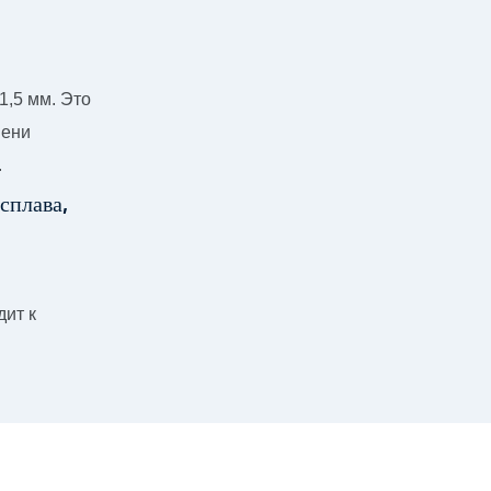
1,5 мм. Это
пени
.
дит к