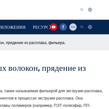
РИЛОЖЕНИЯ
РЕСУРС
СВЯЗАТЬСЯ С НАМИ
н, прядение из расплава, фильера.
х волокон, прядение из
а, также называемая фильерой для экструзии расплава,
ентом в процессах экструзии расплава. Она
плавы полимеров (например, ПЭТ-полиэфир, ПП-