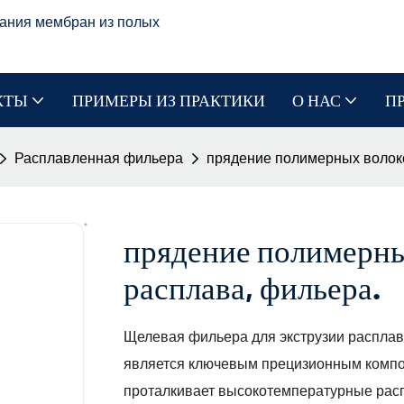
ания мембран из полых
КТЫ
ПРИМЕРЫ ИЗ ПРАКТИКИ
О НАС
П
Расплавленная фильера
прядение полимерных волоко
прядение полимерны
расплава, фильера.
Щелевая фильера для экструзии расплав
является ключевым прецизионным компон
проталкивает высокотемпературные рас