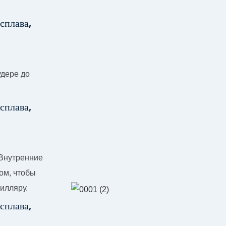
удере до
 Внутренние
ом, чтобы
илляру.