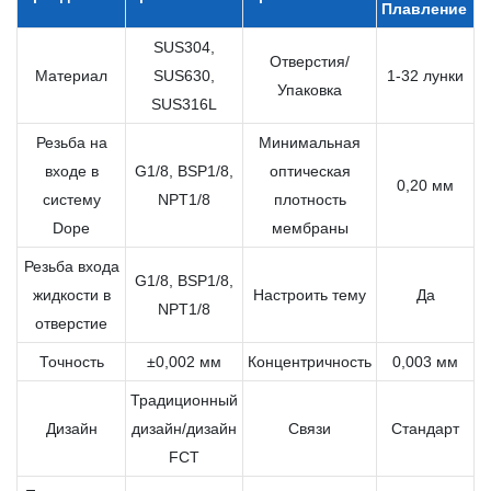
Плавление
SUS304,
Отверстия/
Материал
SUS630,
1-32 лунки
Упаковка
SUS316L
Резьба на
Минимальная
входе в
G1/8, BSP1/8,
оптическая
0,20 мм
систему
NPT1/8
плотность
Dope
мембраны
Резьба входа
G1/8, BSP1/8,
жидкости в
Настроить тему
Да
NPT1/8
отверстие
Точность
±0,002 мм
Концентричность
0,003 мм
Традиционный
Дизайн
дизайн/дизайн
Связи
Стандарт
FCT