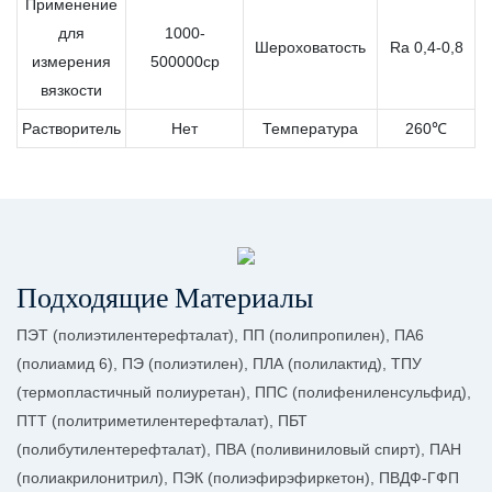
Применение
для
1000-
Шероховатость
Ra 0,4-0,8
измерения
500000cp
вязкости
Растворитель
Нет
Температура
260℃
Подходящие Материалы
ПЭТ (полиэтилентерефталат), ПП (полипропилен), ПА6
(полиамид 6), ПЭ (полиэтилен), ПЛА (полилактид), ТПУ
(термопластичный полиуретан), ППС (полифениленсульфид),
ПТТ (политриметилентерефталат), ПБТ
(полибутилентерефталат), ПВА (поливиниловый спирт), ПАН
(полиакрилонитрил), ПЭК (полиэфирэфиркетон), ПВДФ-ГФП