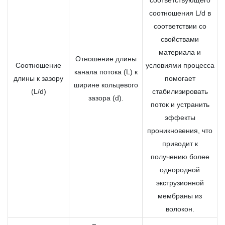
соотношения L/d в
соответствии со
свойствами
материала и
Отношение длины
Соотношение
условиями процесса
канала потока (L) к
длины к зазору
помогает
ширине кольцевого
(L/d)
стабилизировать
зазора (d).
поток и устранить
эффекты
проникновения, что
приводит к
получению более
однородной
экструзионной
мембраны из
волокон.