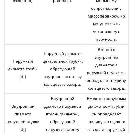
зазора (d)
раствора.
меньшему
сопротивлению
массопереносу, но
могут снизить
механическую
прочность.
Вместе с
Наружный диаметр
внутренним
Наружный
центральной трубки,
диаметром
диаметр трубы
образующей
наружной втулки он
(d₁)
внутреннюю стенку
определяет ширину
кольцевого зазора.
кольцевого зазора.
Внутренний
Вместе с наружным
Внутренний
диаметр наружной
диаметром трубки
диаметр
втулки фильеры,
он определяет
наружной втулки
образующей
ширину кольцевого
(d₂)
наружную стенку
зазора и наружный