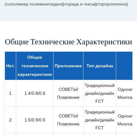
(сополимер поливинилиденфторида и гексафторпропилена)
Общие Технические Характеристики
Общие
Нет.
технические
Приложение
Тип дизайна
Т
характеристики
Традиционный
СОВЕТЫ/
Одноапер
1
1.4/0.8/0.6
дизайн/дизайн
Плавление
Многоапе
FCT
Традиционный
СОВЕТЫ/
Одноапер
2
1.5/0.9/0.6
дизайн/дизайн
Плавление
Многоапе
FCT