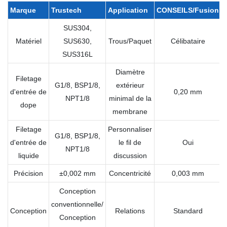
Marque
Trustech
Application
CONSEILS/Fusion
SUS304,
Matériel
SUS630,
Trous/Paquet
Célibataire
SUS316L
Diamètre
Filetage
G1/8, BSP1/8,
extérieur
d'entrée de
0,20 mm
NPT1/8
minimal de la
dope
membrane
Filetage
Personnaliser
G1/8, BSP1/8,
d'entrée de
le fil de
Oui
NPT1/8
liquide
discussion
Précision
±0,002 mm
Concentricité
0,003 mm
Conception
conventionnelle/
Conception
Relations
Standard
Conception