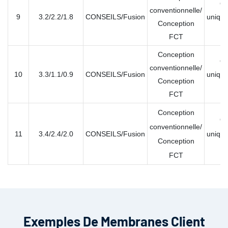
Ou
conventionnelle/
9
3.2/2.2/1.8
CONSEILS/Fusion
unique
Conception
mu
FCT
Conception
Ou
conventionnelle/
10
3.3/1.1/0.9
CONSEILS/Fusion
unique
Conception
mu
FCT
Conception
Ou
conventionnelle/
11
3.4/2.4/2.0
CONSEILS/Fusion
unique
Conception
mu
FCT
Exemples De Membranes Client