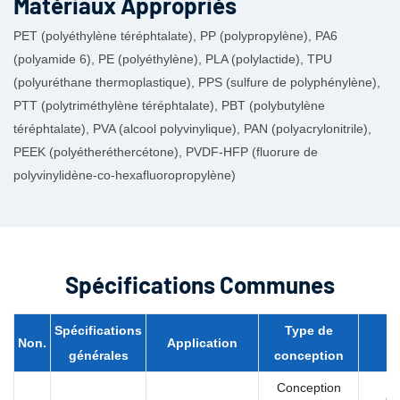
Matériaux Appropriés
PET (polyéthylène téréphtalate), PP (polypropylène), PA6
(polyamide 6), PE (polyéthylène), PLA (polylactide), TPU
(polyuréthane thermoplastique), PPS (sulfure de polyphénylène),
PTT (polytriméthylène téréphtalate), PBT (polybutylène
téréphtalate), PVA (alcool polyvinylique), PAN (polyacrylonitrile),
PEEK (polyétheréthercétone), PVDF-HFP (fluorure de
polyvinylidène-co-hexafluoropropylène)
Spécifications Communes
Spécifications
Type de
Non.
Application
générales
conception
Conception
Ou