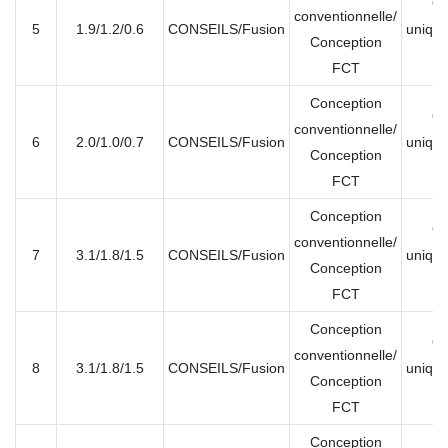
Ou
conventionnelle/
5
1.9/1.2/0.6
CONSEILS/Fusion
unique
Conception
mu
FCT
Conception
Ou
conventionnelle/
6
2.0/1.0/0.7
CONSEILS/Fusion
unique
Conception
mu
FCT
Conception
Ou
conventionnelle/
7
3.1/1.8/1.5
CONSEILS/Fusion
unique
Conception
mu
FCT
Conception
Ou
conventionnelle/
8
3.1/1.8/1.5
CONSEILS/Fusion
unique
Conception
mu
FCT
Conception