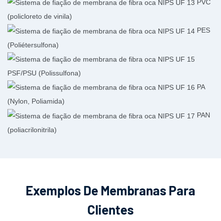
PVC
(policloreto de vinila)
PES
(Poliétersulfona)
PSF/PSU (Polissulfona)
PA
(Nylon, Poliamida)
PAN
(poliacrilonitrila)
Exemplos De Membranas Para
Clientes