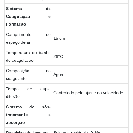
Sistema
de
Coagulação
e
Formação
Comprimento do
15 cm
espaço de ar
Temperatura do banho
26°C
de coagulação
Composição do
Água
coagulante
Tempo de dupla
Controlado pelo ajuste da velocidade
difusão
Sistema
de
pós-
tratamento
e
absorção
Requisitos de lavagem
Solvente residual < 0,1%