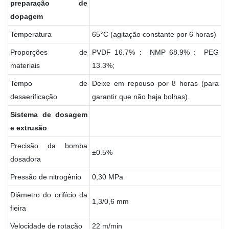
preparação
de
dopagem
Temperatura
65°C (agitação constante por 6 horas)
Proporções de
PVDF 16.7%： NMP 68.9%： PEG
materiais
13.3%;
Tempo de
Deixe em repouso por 8 horas (para
desaerificação
garantir que não haja bolhas).
Sistema
de
dosagem
e
extrusão
Precisão da bomba
±0.5%
dosadora
Pressão de nitrogênio
0,30 MPa
Diâmetro do orifício da
1,3/0,6 mm
fieira
Velocidade de rotação
22 m/min