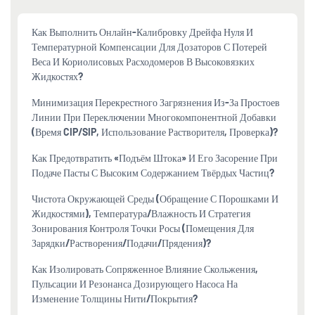
Как Выполнить Онлайн-Калибровку Дрейфа Нуля И
Температурной Компенсации Для Дозаторов С Потерей
Веса И Кориолисовых Расходомеров В Высоковязких
Жидкостях?
Минимизация Перекрестного Загрязнения Из-За Простоев
Линии При Переключении Многокомпонентной Добавки
(время CIP/SIP, Использование Растворителя, Проверка)?
Как Предотвратить «подъём Штока» И Его Засорение При
Подаче Пасты С Высоким Содержанием Твёрдых Частиц?
Чистота Окружающей Среды (обращение С Порошками И
Жидкостями), Температура/влажность И Стратегия
Зонирования Контроля Точки Росы (помещения Для
Зарядки/растворения/подачи/прядения)?
Как Изолировать Сопряженное Влияние Скольжения,
Пульсации И Резонанса Дозирующего Насоса На
Изменение Толщины Нити/покрытия?