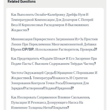
Related Questions
Как Выполнить Онлайн-Калибровку Дрейфа Нуля И
Температурной Компенсации Для Дозаторов С Потерей
Веса И Кориолисовых Расходомеров В Высоковязких
Жидкостях?
Минимизация Перекрестного Загрязнения Из-За Простоев
Линии При Переключении Многокомпонентной Добавки
(время CIP/SIP, Использование Растворителя, Проверка)?
Как Предотвратить «подъём Штока» И Его Засорение При
Подаче Пасты С Высоким Содержанием Твёрдых Частиц?
Чистота Окружающей Среды (обращение С Порошками И
Жидкостями), Температура/влажность И Стратегия
Зонирования Контроля Точки Росы (помещения Для
Зарядки/растворения/подачи/прядения)?
Как Изолировать Сопряженное Влияние Скольжения,
Пульсации И Резонанса Дозирующего Насоса На
Изменение Толщины Нити/покрытия?