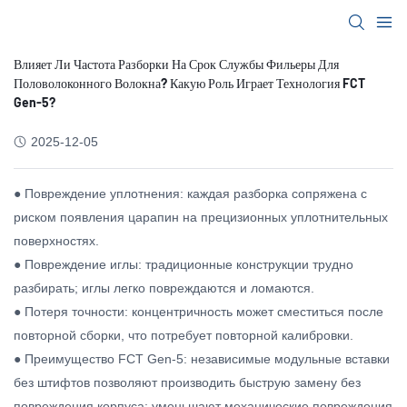
Влияет Ли Частота Разборки На Срок Службы Фильеры Для
Половолоконного Волокна? Какую Роль Играет Технология FCT
Gen-5?
2025-12-05
● Повреждение уплотнения: каждая разборка сопряжена с
риском появления царапин на прецизионных уплотнительных
поверхностях.
● Повреждение иглы: традиционные конструкции трудно
разбирать; иглы легко повреждаются и ломаются.
● Потеря точности: концентричность может сместиться после
повторной сборки, что потребует повторной калибровки.
● Преимущество FCT Gen-5: независимые модульные вставки
без штифтов позволяют производить быструю замену без
повреждения корпуса; уменьшают механические повреждения