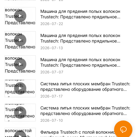
Машина для прядения полых волокон
Trustech: Представлено прядильное
оборудование NIPS (17)
2026
07
22
Машина для прядения полых волокон
Trustech: Представлено прядильное
оборудование NIPS (16)
2026
07
13
Машина для прядения полых волокон
Trustech: Представлено прядильное
оборудование NIPS (15)
2026
07
07
Система литья плоских мембран Trustech:
представлено оборудование обратного
осмоса (XIV)
2026
07
17
Система литья плоских мембран Trustech:
представлено оборудование обратного
осмоса (XIII)
2026
07
10
Фильера Trustech с полой волокнистой