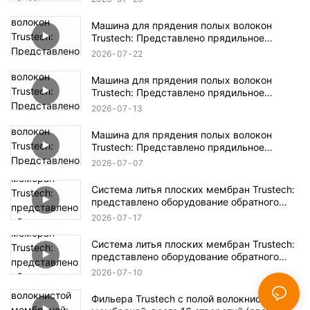
Машина для прядения полых волокон
Trustech: Представлено прядильное
оборудование NIPS (17)
2026
07
22
Машина для прядения полых волокон
Trustech: Представлено прядильное
оборудование NIPS (16)
2026
07
13
Машина для прядения полых волокон
Trustech: Представлено прядильное
оборудование NIPS (15)
2026
07
07
Система литья плоских мембран Trustech:
представлено оборудование обратного
осмоса (XIV)
2026
07
17
Система литья плоских мембран Trustech:
представлено оборудование обратного
осмоса (XIII)
2026
07
10
Фильера Trustech с полой волокнистой