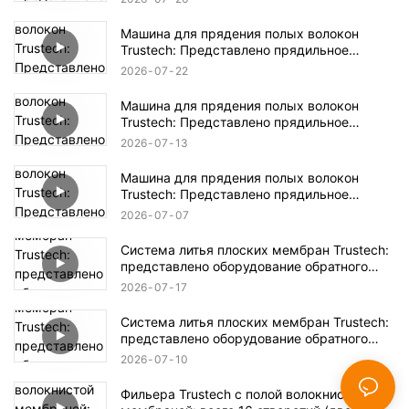
Машина для прядения полых волокон
Trustech: Представлено прядильное
оборудование NIPS (17)
2026
07
22
Машина для прядения полых волокон
Trustech: Представлено прядильное
оборудование NIPS (16)
2026
07
13
Машина для прядения полых волокон
Trustech: Представлено прядильное
оборудование NIPS (15)
2026
07
07
Система литья плоских мембран Trustech:
представлено оборудование обратного
осмоса (XIV)
2026
07
17
Система литья плоских мембран Trustech:
представлено оборудование обратного
осмоса (XIII)
2026
07
10
Фильера Trustech с полой волокнистой