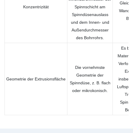
Gleich
Konzentrizität
Spinnschicht am
Wandst
Spinndüsenauslass
Bla
und dem Innen- und
Außendurchmesser
des Bohrrohrs.
Es bee
Materia
Verfor
Die vornehmste
Extr
Geometrie der
Geometrie der Extrusionsfläche
insbeso
Spinndüse, z. B. flach
Luftspa
oder mikrokonisch.
Tro
Spinnv
Bede