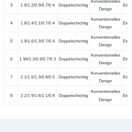
Konventionelles
3
1.8/1.2/0.9/0.7/0.4
Doppelschichtig
Einz
Design
Konventionelles
4
1.8/1.4/1.1/0.7/0.4
Doppelschichtig
Einz
Design
Konventionelles
5
1.9/1.6/1.3/0.7/0.4
Doppelschichtig
Einz
Design
Konventionelles
6
1.94/1.3/0.9/0.7/0.3
Doppelschichtig
Einz
Design
Konventionelles
7
2.1/1.6/1.3/0.8/0.5
Doppelschichtig
Einz
Design
Konventionelles
8
2.2/1.9/1.6/1.1/0.8
Doppelschichtig
Einz
Design