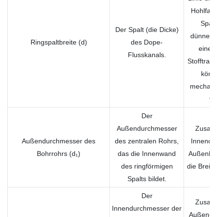
Hohlfas
Spalt
Der Spalt (die Dicke)
dünnere
Ringspaltbreite (d)
des Dope-
einem
Flusskanals.
Stofftran
könn
mechanis
ve
Der
Außendurchmesser
Zusam
Außendurchmesser des
des zentralen Rohrs,
Innendu
Bohrrohrs (d₁)
das die Innenwand
Außenhül
des ringförmigen
die Breite
Spalts bildet.
Der
Zusam
Innendurchmesser der
Außendu