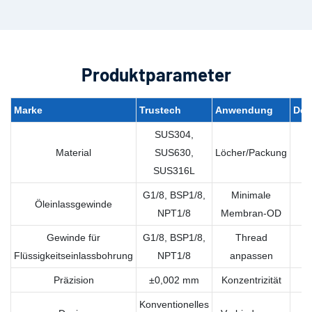
Produktparameter
Marke
Trustech
Anwendung
Dop
SUS304,
Material
SUS630,
Löcher/Packung
SUS316L
G1/8, BSP1/8,
Minimale
Öleinlassgewinde
NPT1/8
Membran-OD
Gewinde für
G1/8, BSP1/8,
Thread
Flüssigkeitseinlassbohrung
NPT1/8
anpassen
Präzision
±0,002 mm
Konzentrizität
Konventionelles