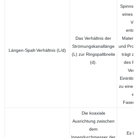
Spinnstab
eines g
Ver
entsp
Das Verhältnis der
Materia
Strömungskanallänge
und Proz
Längen-Spalt-Verhältnis (L/d)
(L) zur Ringspaltbreite
trägt zu
(d).
des Fl
Verm
Eintritts
zu einer 
ext
Faserm
Die koaxiale
Ausrichtung zwischen
dem
Es bee
Innendurchmesser der