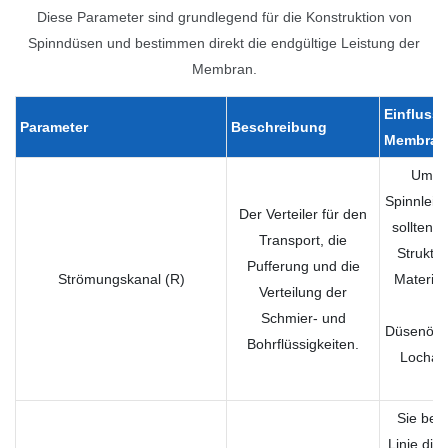
Diese Parameter sind grundlegend für die Konstruktion von
Spinndüsen und bestimmen direkt die endgültige Leistung der
Membran.
Einfluss 
Parameter
Beschreibung
Membranl
Um ei
Spinnleist
Der Verteiler für den
sollten u
Transport, die
Struktur
Pufferung und die
Strömungskanal (R)
Material
Verteilung der
Vi
Schmier- und
Düsenöff
Bohrflüssigkeiten.
Lochanz
w
Sie best
Linie die