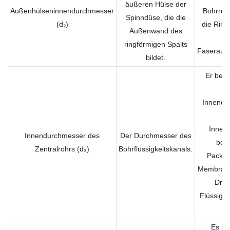
äußeren Hülse der
Außenhülseninnendurchmesser
Bohrroh
Spinndüse, die die
(d₂)
die Ring
Außenwand des
ringförmigen Spalts
Faserauß
bildet.
Er best
L
Innendu
Fa
Innen
Innendurchmesser des
Der Durchmesser des
beei
Zentralrohrs (d₃)
Bohrflüssigkeitskanals.
Packun
Membranm
Druc
Flüssigke
Es bee