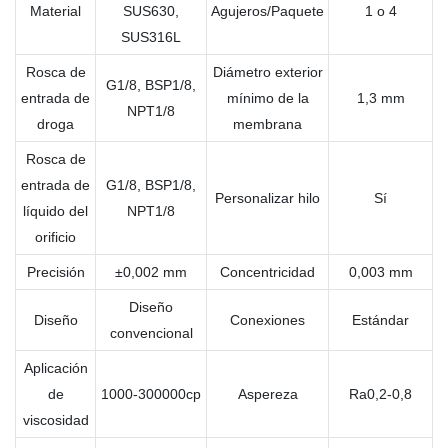
Material
SUS630,
Agujeros/Paquete
1 o 4
SUS316L
Rosca de
Diámetro exterior
G1/8, BSP1/8,
entrada de
mínimo de la
1,3 mm
NPT1/8
droga
membrana
Rosca de
entrada de
G1/8, BSP1/8,
Personalizar hilo
Sí
líquido del
NPT1/8
orificio
Precisión
±0,002 mm
Concentricidad
0,003 mm
Diseño
Diseño
Conexiones
Estándar
convencional
Aplicación
de
1000-300000cp
Aspereza
Ra0,2-0,8
viscosidad