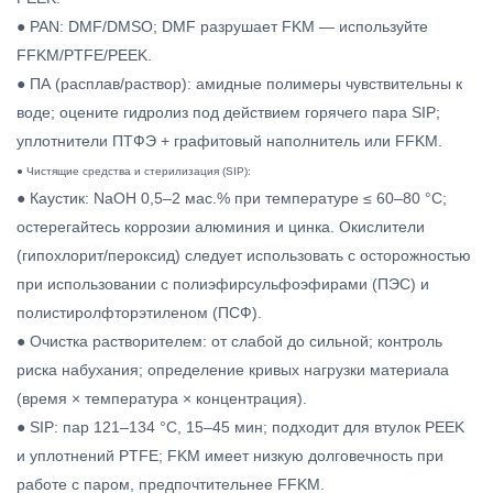
● PAN: DMF/DMSO; DMF разрушает FKM — используйте
FFKM/PTFE/PEEK.
● ПА (расплав/раствор): амидные полимеры чувствительны к
воде; оцените гидролиз под действием горячего пара SIP;
уплотнители ПТФЭ + графитовый наполнитель или FFKM.
● Чистящие средства и стерилизация (SIP):
● Каустик: NaOH 0,5–2 мас.% при температуре ≤ 60–80 °C;
остерегайтесь коррозии алюминия и цинка. Окислители
(гипохлорит/пероксид) следует использовать с осторожностью
при использовании с полиэфирсульфоэфирами (ПЭС) и
полистиролфторэтиленом (ПСФ).
● Очистка растворителем: от слабой до сильной; контроль
риска набухания; определение кривых нагрузки материала
(время × температура × концентрация).
● SIP: пар 121–134 °C, 15–45 мин; подходит для втулок PEEK
и уплотнений PTFE; FKM имеет низкую долговечность при
работе с паром, предпочтительнее FFKM.