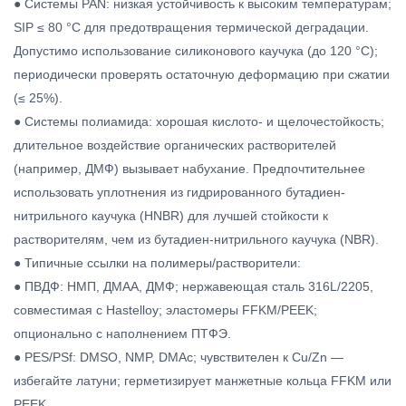
● Системы PAN: низкая устойчивость к высоким температурам;
SIP ≤ 80 °C для предотвращения термической деградации.
Допустимо использование силиконового каучука (до 120 °C);
периодически проверять остаточную деформацию при сжатии
(≤ 25%).
● Системы полиамида: хорошая кислото- и щелочестойкость;
длительное воздействие органических растворителей
(например, ДМФ) вызывает набухание. Предпочтительнее
использовать уплотнения из гидрированного бутадиен-
нитрильного каучука (HNBR) для лучшей стойкости к
растворителям, чем из бутадиен-нитрильного каучука (NBR).
● Типичные ссылки на полимеры/растворители:
● ПВДФ: НМП, ДМАА, ДМФ; нержавеющая сталь 316L/2205,
совместимая с Hastelloy; эластомеры FFKM/PEEK;
опционально с наполнением ПТФЭ.
● PES/PSf: DMSO, NMP, DMAc; чувствителен к Cu/Zn —
избегайте латуни; герметизирует манжетные кольца FFKM или
PEEK.