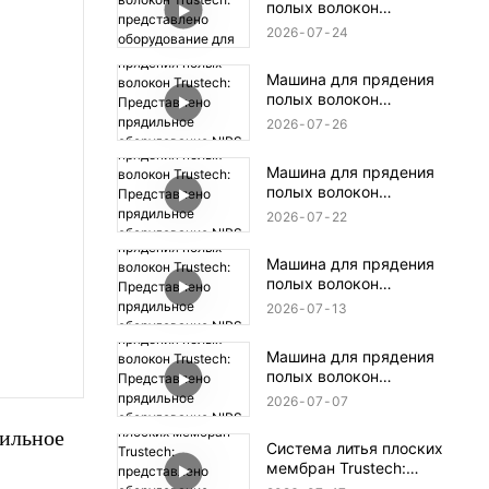
полых волокон
Trustech: представлено
2026
07
24
оборудование для
прядения TIPS (16)
Машина для прядения
полых волокон
Trustech:
2026
07
26
Представлено
прядильное
Машина для прядения
оборудование NIPS
полых волокон
(18)
Trustech:
2026
07
22
Представлено
прядильное
Машина для прядения
оборудование NIPS (17)
полых волокон
Trustech:
2026
07
13
Представлено
прядильное
Машина для прядения
оборудование NIPS
полых волокон
(16)
Trustech:
2026
07
07
Представлено
ильное 
прядильное
Система литья плоских
оборудование NIPS
мембран Trustech:
(15)
представлено