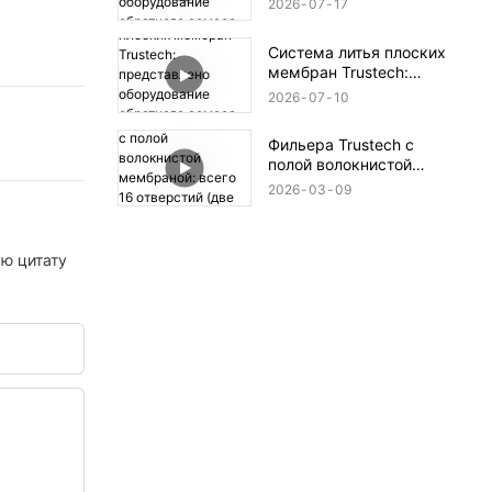
2026
07
17
оборудование
обратного осмоса (XIV)
Система литья плоских
мембран Trustech:
представлено
2026
07
10
оборудование
обратного осмоса (XIII)
Фильера Trustech с
полой волокнистой
мембраной: всего 16
2026
03
09
отверстий (две по 8
отверстий).
ую цитату