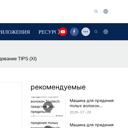
РИЛОЖЕНИЯ
РЕСУРС
СВЯЗАТЬСЯ С НАМИ
ование TIPS (XI)
рекомендуемые
Машина для прядения
полых волокон
Trustech: представлено
2026
07
28
прядильное
оборудование TIPS (17)
Машина для прядения