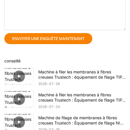
ENVOYER UNE ENQUÊTE MAINTENANT
conseillé
Machine à filer les membranes à fibres
creuses Trustech : équipement de filage TIPS
dévoilé (17)
2026
07
28
Machine à filer les membranes à fibres
creuses Trustech : Équipement de filage TIPS
dévoilé (16)
2026
07
24
Machine de filage de membranes à fibres
creuses Trustech : Équipement de filage NIPS
dévoilé (18)
2026
07
26