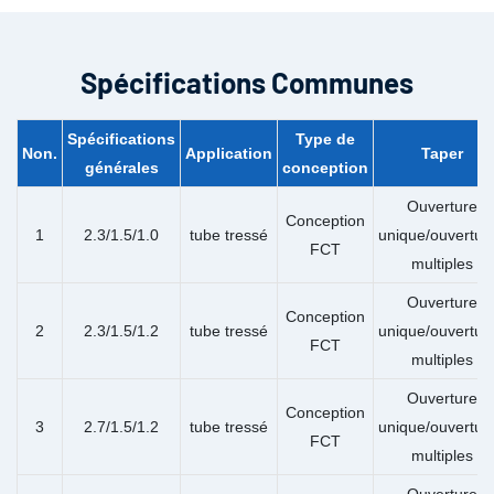
Spécifications Communes
Spécifications
Type de
Non.
Application
Taper
générales
conception
Ouverture
Conception
1
2.3/1.5/1.0
tube tressé
unique/ouvertur
FCT
multiples
Ouverture
Conception
2
2.3/1.5/1.2
tube tressé
unique/ouvertur
FCT
multiples
Ouverture
Conception
3
2.7/1.5/1.2
tube tressé
unique/ouvertur
FCT
multiples
Ouverture