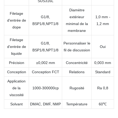
SUS316L
Diamètre
Filetage
G1/8,
extérieur
1,0 mm -
d'entrée de
BSP1/8,NPT1/8
minimal de la
1,2 mm
dope
membrane
Filetage
G1/8,
Personnaliser le
d'entrée de
Oui
BSP1/8,NPT1/8
fil de discussion
liquide
Précision
±0,002 mm
Concentricité
0,003 mm
Conception
Conception FCT
Relations
Standard
Application
de la
1000-300000cp
Rugosité
Ra 0,8
viscosité
Solvant
DMAC, DMF, NMP
Température
60℃