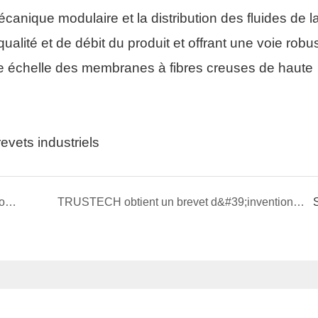
ique modulaire et la distribution des fluides de la f
lité et de débit du produit et offrant une voie robus
nde échelle des membranes à fibres creuses de haute
vets industriels
TRUSTECH obtient un brevet d&#39;invention pour une plaque de filière modulaire
TRUSTECH obtient un brevet d&#39;invention pour sa plaque de filière à fibres creuses multi-orifices intégrée.