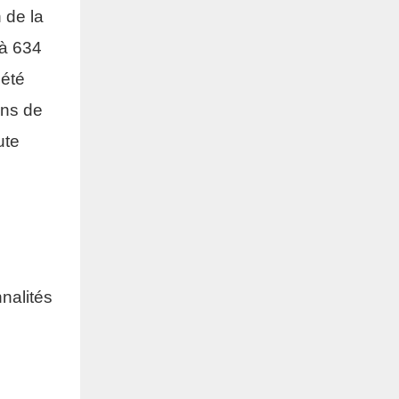
n de la
 à 634
 été
ons de
ute
nalités