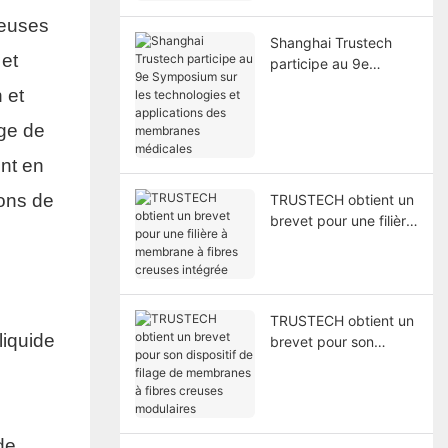
reuses
Shanghai Trustech
 et
participe au 9e
Symposium sur les
 et
technologies et
applications des
age de
membranes médicales
nt en
ions de
TRUSTECH obtient un
brevet pour une filière
à membrane à fibres
creuses intégrée
TRUSTECH obtient un
liquide
brevet pour son
dispositif de filage de
membranes à fibres
creuses modulaires
de