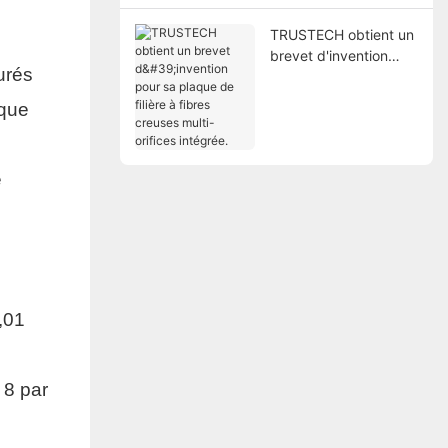
TRUSTECH obtient un
brevet d'invention
urés
pour sa plaque de
filière à fibres creuses
oque
multi-orifices intégrée.
e
,01
 8 par