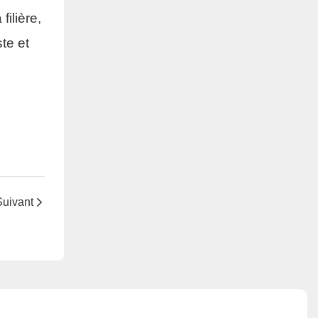
ilière,
te et
Suivant