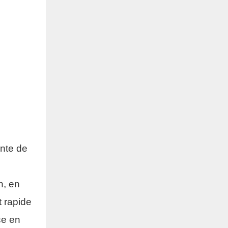
ente de
n, en
t rapide
ce en