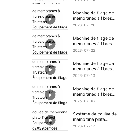
Équipement de filage
TIPS dévoilé (16)
Machine de filage de
membranes à fibres
creuses Trustech :
2026
07
26
Équipement de filage
NIPS dévoilé (18)
Machine de filage de
membranes à fibres
creuses Trustech :
2026
07
22
Équipement de filage
NIPS dévoilé (17)
Machine de filage de
membranes à fibres
creuses Trustech :
2026
07
13
Équipement de filage
NIPS dévoilé (16)
Machine de filage de
membranes à fibres
creuses Trustech :
2026
07
07
Équipement de filage
NIPS dévoilé (15)
Système de coulée de
membrane plate
Trustech : Équipement
2026
07
17
d'osmose inverse