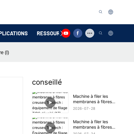
PLICATIONS
RESSOURCE
CONTACTEZ-NOUS
e (I)
conseillé
Machine à filer les
membranes à fibres
creuses Trustech :
2026
07
28
équipement de filage
TIPS dévoilé (17)
Machine à filer les
membranes à fibres
creuses Trustech :
2026
07
24