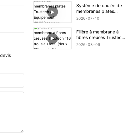
dévoilé (XIV)
Système de coulée de
membranes plates
Trustech : Équipement
2026
07
10
d'osmose inverse
dévoilé (XIII)
Filière à membrane à
fibres creuses Trustech :
16 trous au total (deux
2026
03
09
filières de 8 trous)
 devis