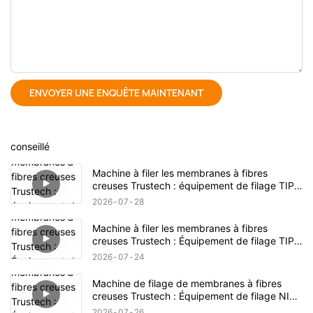
ENVOYER UNE ENQUÊTE MAINTENANT
conseillé
Machine à filer les membranes à fibres
creuses Trustech : équipement de filage TIPS
dévoilé (17)
2026
07
28
Machine à filer les membranes à fibres
creuses Trustech : Équipement de filage TIPS
dévoilé (16)
2026
07
24
Machine de filage de membranes à fibres
creuses Trustech : Équipement de filage NIPS
dévoilé (18)
2026
07
26