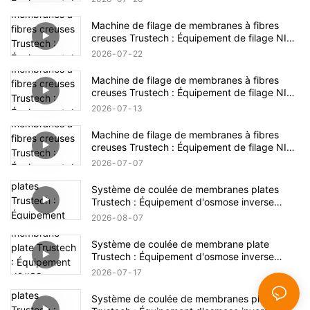
Machine de filage de membranes à fibres
creuses Trustech : Équipement de filage NIPS
dévoilé (17)
2026
07
22
Machine de filage de membranes à fibres
creuses Trustech : Équipement de filage NIPS
dévoilé (16)
2026
07
13
Machine de filage de membranes à fibres
creuses Trustech : Équipement de filage NIPS
dévoilé (15)
2026
07
07
Système de coulée de membranes plates
Trustech : Équipement d'osmose inverse
dévoilé (XVI)
2026
08
07
Système de coulée de membrane plate
Trustech : Équipement d'osmose inverse
dévoilé (XIV)
2026
07
17
Système de coulée de membranes plates