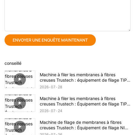
ENVOYER UNE ENQUÊTE MAINTENANT
conseillé
Machine à filer les membranes à fibres
creuses Trustech : équipement de filage TIPS
dévoilé (17)
2026
07
28
Machine à filer les membranes à fibres
creuses Trustech : Équipement de filage TIPS
dévoilé (16)
2026
07
24
Machine de filage de membranes à fibres
creuses Trustech : Équipement de filage NIPS
dévoilé (18)
2026
07
26