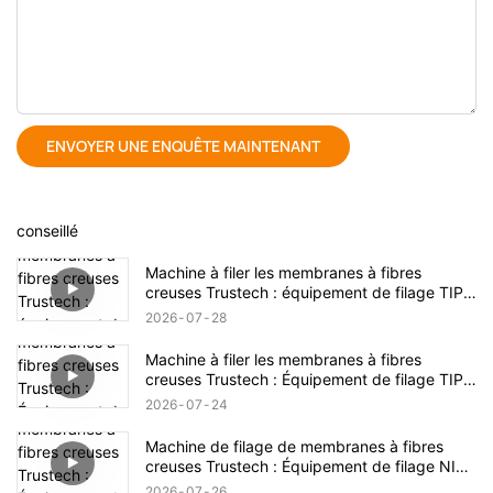
ENVOYER UNE ENQUÊTE MAINTENANT
conseillé
Machine à filer les membranes à fibres
creuses Trustech : équipement de filage TIPS
dévoilé (17)
2026
07
28
Machine à filer les membranes à fibres
creuses Trustech : Équipement de filage TIPS
dévoilé (16)
2026
07
24
Machine de filage de membranes à fibres
creuses Trustech : Équipement de filage NIPS
dévoilé (18)
2026
07
26