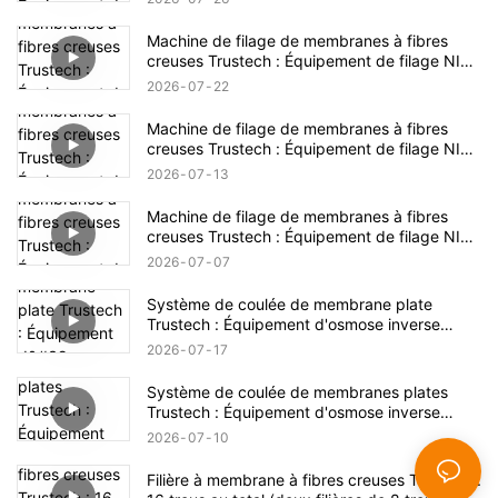
Machine de filage de membranes à fibres
creuses Trustech : Équipement de filage NIPS
dévoilé (17)
2026
07
22
Machine de filage de membranes à fibres
creuses Trustech : Équipement de filage NIPS
dévoilé (16)
2026
07
13
Machine de filage de membranes à fibres
creuses Trustech : Équipement de filage NIPS
dévoilé (15)
2026
07
07
Système de coulée de membrane plate
Trustech : Équipement d'osmose inverse
dévoilé (XIV)
2026
07
17
Système de coulée de membranes plates
Trustech : Équipement d'osmose inverse
dévoilé (XIII)
2026
07
10
Filière à membrane à fibres creuses Trustech :