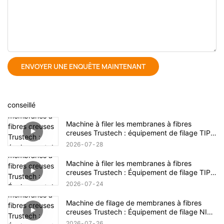
ENVOYER UNE ENQUÊTE MAINTENANT
conseillé
Machine à filer les membranes à fibres
creuses Trustech : équipement de filage TIPS
dévoilé (17)
2026
07
28
Machine à filer les membranes à fibres
creuses Trustech : Équipement de filage TIPS
dévoilé (16)
2026
07
24
Machine de filage de membranes à fibres
creuses Trustech : Équipement de filage NIPS
dévoilé (18)
2026
07
26