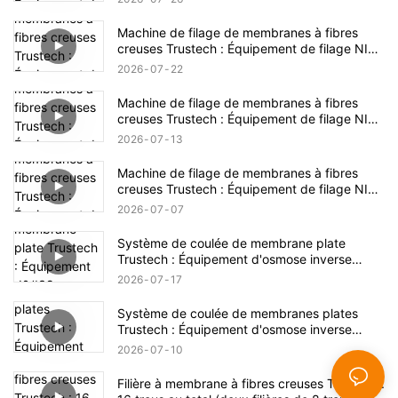
Machine de filage de membranes à fibres
creuses Trustech : Équipement de filage NIPS
dévoilé (17)
2026
07
22
Machine de filage de membranes à fibres
creuses Trustech : Équipement de filage NIPS
dévoilé (16)
2026
07
13
Machine de filage de membranes à fibres
creuses Trustech : Équipement de filage NIPS
dévoilé (15)
2026
07
07
Système de coulée de membrane plate
Trustech : Équipement d'osmose inverse
dévoilé (XIV)
2026
07
17
Système de coulée de membranes plates
Trustech : Équipement d'osmose inverse
dévoilé (XIII)
2026
07
10
Filière à membrane à fibres creuses Trustech :