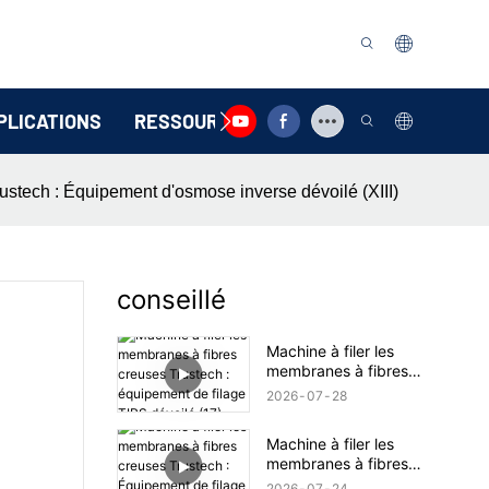
PLICATIONS
RESSOURCE
CONTACTEZ-NOUS
stech : Équipement d'osmose inverse dévoilé (XIII)
conseillé
Machine à filer les
membranes à fibres
creuses Trustech :
2026
07
28
équipement de filage
TIPS dévoilé (17)
Machine à filer les
membranes à fibres
creuses Trustech :
2026
07
24