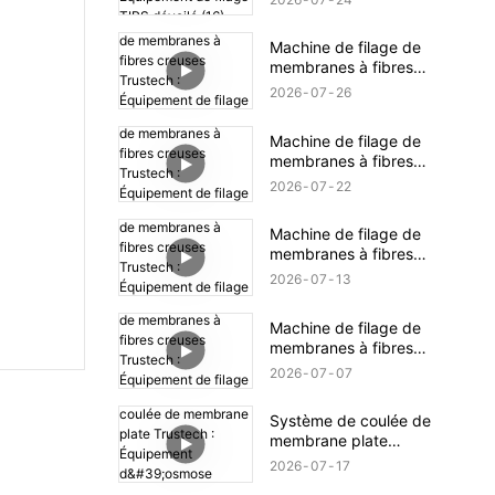
Équipement de filage
TIPS dévoilé (16)
Machine de filage de
membranes à fibres
creuses Trustech :
2026
07
26
Équipement de filage
NIPS dévoilé (18)
Machine de filage de
membranes à fibres
creuses Trustech :
2026
07
22
Équipement de filage
NIPS dévoilé (17)
Machine de filage de
membranes à fibres
creuses Trustech :
2026
07
13
Équipement de filage
NIPS dévoilé (16)
Machine de filage de
membranes à fibres
creuses Trustech :
2026
07
07
Équipement de filage
NIPS dévoilé (15)
Système de coulée de
membrane plate
Trustech : Équipement
2026
07
17
d'osmose inverse