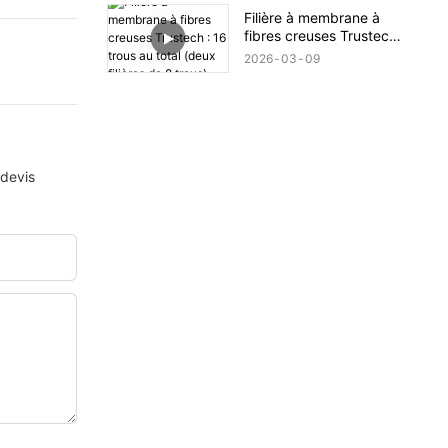
dévoilé (XIV)
Filière à membrane à
fibres creuses Trustech :
16 trous au total (deux
2026
03
09
filières de 8 trous)
 devis