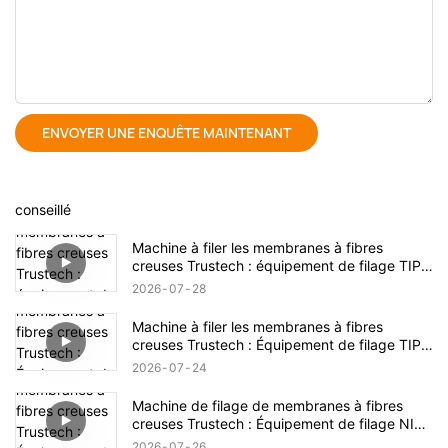
ENVOYER UNE ENQUÊTE MAINTENANT
conseillé
Machine à filer les membranes à fibres
creuses Trustech : équipement de filage TIPS
dévoilé (17)
2026
07
28
Machine à filer les membranes à fibres
creuses Trustech : Équipement de filage TIPS
dévoilé (16)
2026
07
24
Machine de filage de membranes à fibres
creuses Trustech : Équipement de filage NIPS
dévoilé (18)
2026
07
26