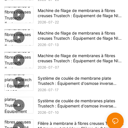
Machine de filage de membranes à fibres
creuses Trustech : Équipement de filage NIPS
dévoilé (17)
2026
07
22
Machine de filage de membranes à fibres
creuses Trustech : Équipement de filage NIPS
dévoilé (16)
2026
07
13
Machine de filage de membranes à fibres
creuses Trustech : Équipement de filage NIPS
dévoilé (15)
2026
07
07
Système de coulée de membrane plate
Trustech : Équipement d'osmose inverse
dévoilé (XIV)
2026
07
17
Système de coulée de membranes plates
Trustech : Équipement d'osmose inverse
dévoilé (XIII)
2026
07
10
Filière à membrane à fibres creuses Trustech :