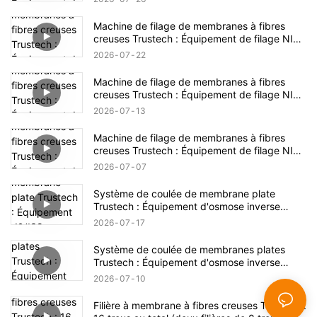
Machine de filage de membranes à fibres
creuses Trustech : Équipement de filage NIPS
dévoilé (17)
2026
07
22
Machine de filage de membranes à fibres
creuses Trustech : Équipement de filage NIPS
dévoilé (16)
2026
07
13
Machine de filage de membranes à fibres
creuses Trustech : Équipement de filage NIPS
dévoilé (15)
2026
07
07
Système de coulée de membrane plate
Trustech : Équipement d'osmose inverse
dévoilé (XIV)
2026
07
17
Système de coulée de membranes plates
Trustech : Équipement d'osmose inverse
dévoilé (XIII)
2026
07
10
Filière à membrane à fibres creuses Trustech :