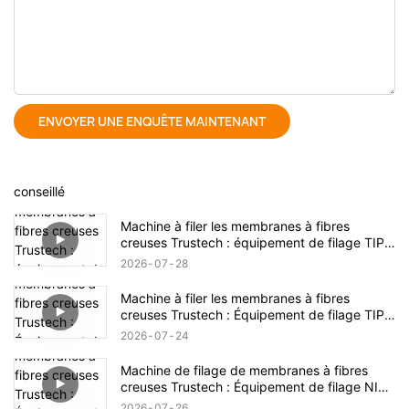
ENVOYER UNE ENQUÊTE MAINTENANT
conseillé
Machine à filer les membranes à fibres
creuses Trustech : équipement de filage TIPS
dévoilé (17)
2026
07
28
Machine à filer les membranes à fibres
creuses Trustech : Équipement de filage TIPS
dévoilé (16)
2026
07
24
Machine de filage de membranes à fibres
creuses Trustech : Équipement de filage NIPS
dévoilé (18)
2026
07
26