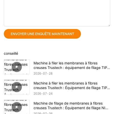
ENVOYER UNE ENQUÊTE MAINTENANT
conseillé
Machine à filer les membranes à fibres
creuses Trustech : équipement de filage TIPS
dévoilé (17)
2026
07
28
Machine à filer les membranes à fibres
creuses Trustech : Équipement de filage TIPS
dévoilé (16)
2026
07
24
Machine de filage de membranes à fibres
creuses Trustech : Équipement de filage NIPS
dévoilé (18)
2026
07
26