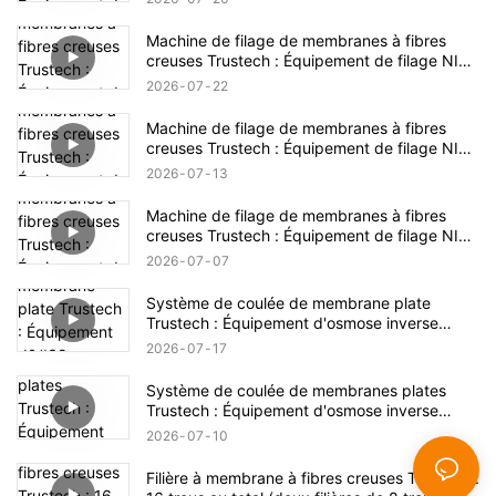
Machine de filage de membranes à fibres
creuses Trustech : Équipement de filage NIPS
dévoilé (17)
2026
07
22
Machine de filage de membranes à fibres
creuses Trustech : Équipement de filage NIPS
dévoilé (16)
2026
07
13
Machine de filage de membranes à fibres
creuses Trustech : Équipement de filage NIPS
dévoilé (15)
2026
07
07
Système de coulée de membrane plate
Trustech : Équipement d'osmose inverse
dévoilé (XIV)
2026
07
17
Système de coulée de membranes plates
Trustech : Équipement d'osmose inverse
dévoilé (XIII)
2026
07
10
Filière à membrane à fibres creuses Trustech :