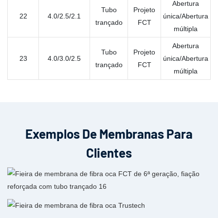
Abertura
Tubo
Projeto
22
4.0/2.5/2.1
única/Abertura
trançado
FCT
múltipla
Abertura
Tubo
Projeto
23
4.0/3.0/2.5
única/Abertura
trançado
FCT
múltipla
Exemplos De Membranas Para
Clientes