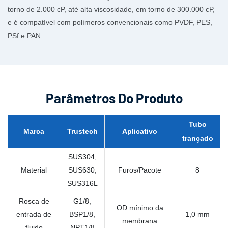
torno de 2.000 cP, até alta viscosidade, em torno de 300.000 cP,
e é compatível com polímeros convencionais como PVDF, PES,
PSf e PAN.
Parâmetros Do Produto
Tubo
Marca
Trustech
Aplicativo
trançado
SUS304,
Material
SUS630,
Furos/Pacote
8
SUS316L
Rosca de
G1/8,
OD mínimo da
entrada de
BSP1/8,
1,0 mm
membrana
fluido
NPT1/8