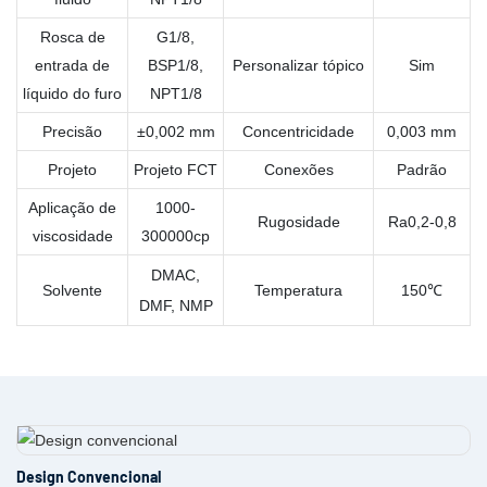
Rosca de
G1/8,
entrada de
BSP1/8,
Personalizar tópico
Sim
líquido do furo
NPT1/8
Precisão
±0,002 mm
Concentricidade
0,003 mm
Projeto
Projeto FCT
Conexões
Padrão
Aplicação de
1000-
Rugosidade
Ra0,2-0,8
viscosidade
300000cp
DMAC,
Solvente
Temperatura
150℃
DMF, NMP
Design Convencional