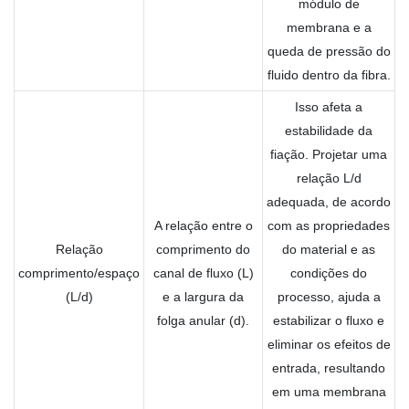
módulo de
membrana e a
queda de pressão do
fluido dentro da fibra.
Isso afeta a
estabilidade da
fiação. Projetar uma
relação L/d
adequada, de acordo
A relação entre o
com as propriedades
Relação
comprimento do
do material e as
comprimento/espaço
canal de fluxo (L)
condições do
(L/d)
e a largura da
processo, ajuda a
folga anular (d).
estabilizar o fluxo e
eliminar os efeitos de
entrada, resultando
em uma membrana