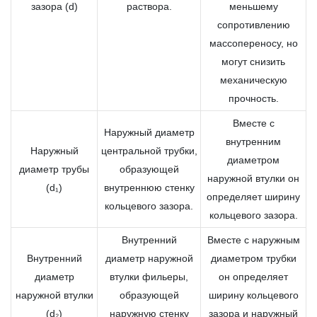
зазора (d)
раствора.
меньшему
сопротивлению
массопереносу, но
могут снизить
механическую
прочность.
Вместе с
Наружный диаметр
внутренним
Наружный
центральной трубки,
диаметром
диаметр трубы
образующей
наружной втулки он
(d₁)
внутреннюю стенку
определяет ширину
кольцевого зазора.
кольцевого зазора.
Внутренний
Вместе с наружным
Внутренний
диаметр наружной
диаметром трубки
диаметр
втулки фильеры,
он определяет
наружной втулки
образующей
ширину кольцевого
(d₂)
наружную стенку
зазора и наружный