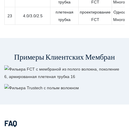
трубка
FCT
Многоа
плетеная
проектирование
Одноап
23
4.0/3.0/2.5
трубка
FCT
Многоа
Примеры Клиентских Мембран
FAQ