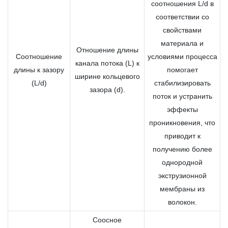
соотношения L/d в
соответствии со
свойствами
материала и
Отношение длины
Соотношение
условиями процесса
канала потока (L) к
длины к зазору
помогает
ширине кольцевого
(L/d)
стабилизировать
зазора (d).
поток и устранить
эффекты
проникновения, что
приводит к
получению более
однородной
экструзионной
мембраны из
волокон.
Соосное