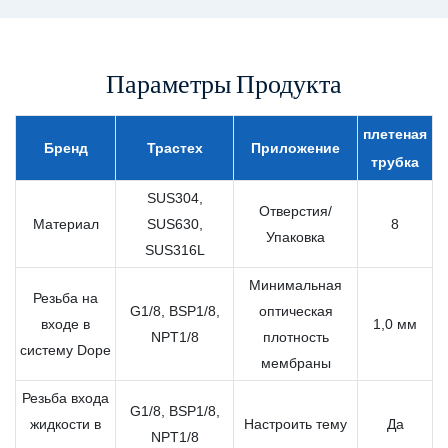
Параметры Продукта
плетеная
Бренд
Трастех
Приложение
трубка
SUS304,
Отверстия/
Материал
SUS630,
8
Упаковка
SUS316L
Минимальная
Резьба на
G1/8, BSP1/8,
оптическая
входе в
1,0 мм
NPT1/8
плотность
систему Dope
мембраны
Резьба входа
G1/8, BSP1/8,
жидкости в
Настроить тему
Да
NPT1/8