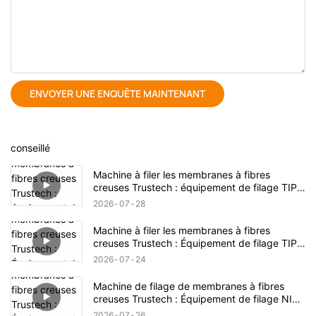
ENVOYER UNE ENQUÊTE MAINTENANT
conseillé
Machine à filer les membranes à fibres
creuses Trustech : équipement de filage TIPS
dévoilé (17)
2026
07
28
Machine à filer les membranes à fibres
creuses Trustech : Équipement de filage TIPS
dévoilé (16)
2026
07
24
Machine de filage de membranes à fibres
creuses Trustech : Équipement de filage NIPS
dévoilé (18)
2026
07
26