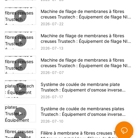
Machine de filage de membranes à fibres
creuses Trustech : Équipement de filage NIPS
dévoilé (17)
2026
07
22
Machine de filage de membranes à fibres
creuses Trustech : Équipement de filage NIPS
dévoilé (16)
2026
07
13
Machine de filage de membranes à fibres
creuses Trustech : Équipement de filage NIPS
dévoilé (15)
2026
07
07
Système de coulée de membrane plate
Trustech : Équipement d'osmose inverse
dévoilé (XIV)
2026
07
17
Système de coulée de membranes plates
Trustech : Équipement d'osmose inverse
dévoilé (XIII)
2026
07
10
Filière à membrane à fibres creuses Trustech :