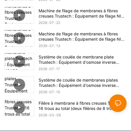
Machine de filage de membranes à fibres
creuses Trustech : Équipement de filage NIPS
dévoilé (17)
2026
07
22
Machine de filage de membranes à fibres
creuses Trustech : Équipement de filage NIPS
dévoilé (16)
2026
07
13
Système de coulée de membrane plate
Trustech : Équipement d'osmose inverse
dévoilé (XIV)
2026
07
17
Système de coulée de membranes plates
Trustech : Équipement d'osmose inverse
dévoilé (XIII)
2026
07
10
Filière à membrane à fibres creuses Trustech :
16 trous au total (deux filières de 8 trous)
2026
03
09