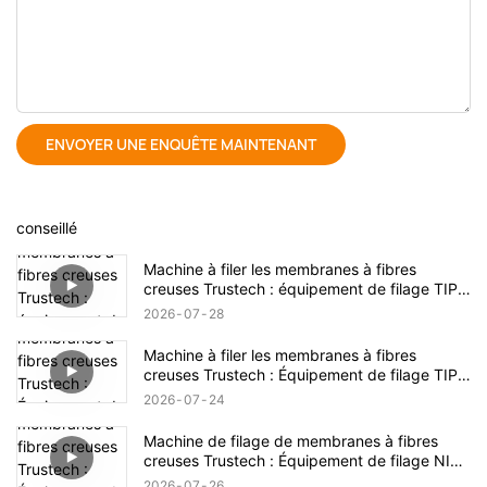
ENVOYER UNE ENQUÊTE MAINTENANT
conseillé
Machine à filer les membranes à fibres
creuses Trustech : équipement de filage TIPS
dévoilé (17)
2026
07
28
Machine à filer les membranes à fibres
creuses Trustech : Équipement de filage TIPS
dévoilé (16)
2026
07
24
Machine de filage de membranes à fibres
creuses Trustech : Équipement de filage NIPS
dévoilé (18)
2026
07
26