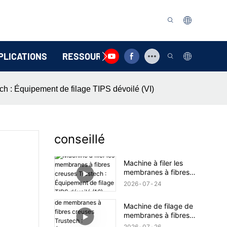
PLICATIONS
RESSOURCE
CONTACTEZ-NOUS
ch : Équipement de filage TIPS dévoilé (VI)
conseillé
Machine à filer les
membranes à fibres
creuses Trustech :
2026
07
24
Équipement de filage
TIPS dévoilé (16)
Machine de filage de
membranes à fibres
creuses Trustech :
2026
07
26