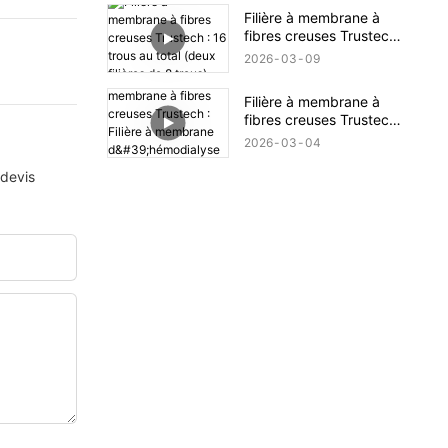
dévoilé (XIII)
Filière à membrane à
fibres creuses Trustech :
16 trous au total (deux
2026
03
09
filières de 8 trous)
Filière à membrane à
fibres creuses Trustech :
Filière à membrane
2026
03
04
d'hémodialyse à 128
trous
 devis