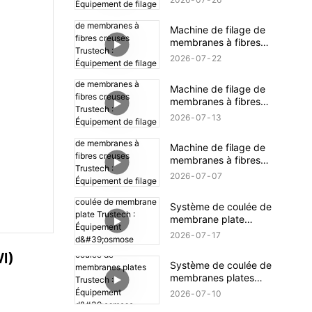
Équipement de filage
NIPS dévoilé (18)
Machine de filage de
membranes à fibres
creuses Trustech :
2026
07
22
Équipement de filage
NIPS dévoilé (17)
Machine de filage de
membranes à fibres
creuses Trustech :
2026
07
13
Équipement de filage
NIPS dévoilé (16)
Machine de filage de
membranes à fibres
creuses Trustech :
2026
07
07
Équipement de filage
NIPS dévoilé (15)
Système de coulée de
membrane plate
Trustech : Équipement
2026
07
17
d'osmose inverse
VI)
dévoilé (XIV)
Système de coulée de
membranes plates
Trustech : Équipement
2026
07
10
d'osmose inverse