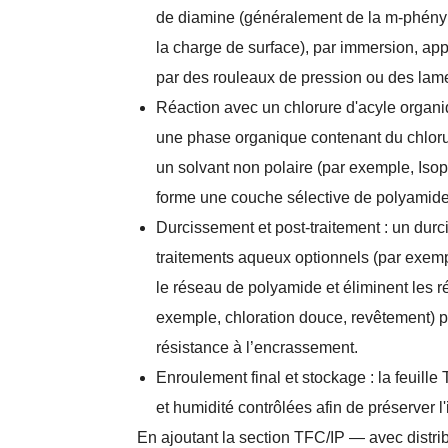
de diamine (généralement de la m-phénylè
la charge de surface), par immersion, appl
par des rouleaux de pression ou des lames
Réaction avec un chlorure d'acyle organi
une phase organique contenant du chlorur
un solvant non polaire (par exemple, Isop
forme une couche sélective de polyamide
Durcissement et post-traitement : un durc
traitements aqueux optionnels (par exemp
le réseau de polyamide et éliminent les r
exemple, chloration douce, revêtement) per
résistance à l’encrassement.
Enroulement final et stockage : la feuill
et humidité contrôlées afin de préserver l
En ajoutant la section TFC/IP — avec distrib