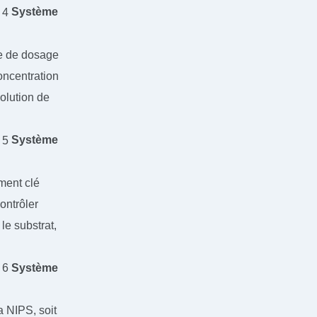
Système
pe de dosage
concentration
solution de
Système
ement clé
contrôler
 le substrat,
Système
a NIPS, soit