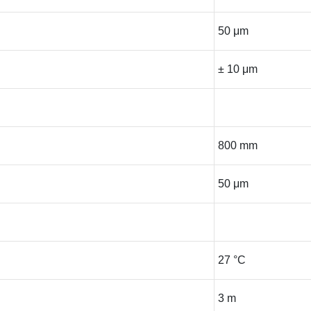
50 μm
± 10 μm
800 mm
50 μm
27 °C
3 m