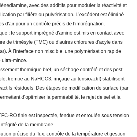
nediamine, avec des additifs pour moduler la réactivité et
ication par filière ou pulvérisation. L'excédent est éliminé
 d'air pour un contrôle précis de l'imprégnation.
que : le support imprégné d'amine est mis en contact avec
e de trimésyle (TMC) ou d'autres chlorures d'acyle dans
ar). À l'interface non miscible, une polymérisation rapide
 ultra-mince.
issement thermique bref, un séchage contrôlé et des post-
le, trempe au NaHCO3, rinçage au tensioactif) stabilisent
éactifs résiduels. Des étapes de modification de surface (par
mettent d’optimiser la perméabilité, le rejet de sel et la
e TFC-RO finie est inspectée, fendue et enroulée sous tension
'intégrité de la membrane.
ution précise du flux, contrôle de la température et gestion