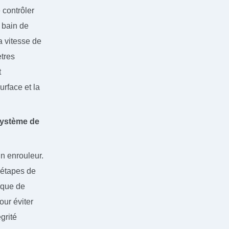
 contrôler
 bain de
a vitesse de
ètres
t
urface et la
ystème de
n enrouleur.
d'étapes de
i que de
our éviter
égrité