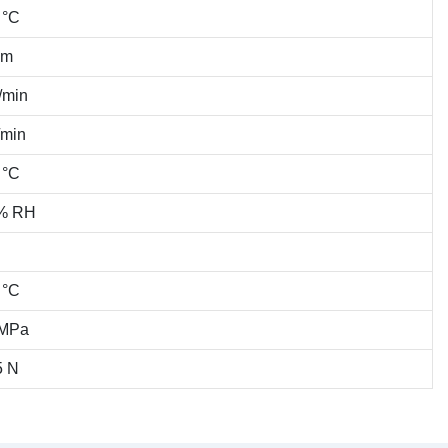
 °C
 m
/min
/min
 °C
% RH
 °C
 MPa
5 N