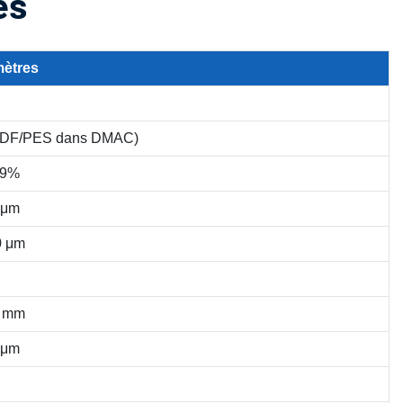
és
ètres
PVDF/PES dans DMAC)
99%
 μm
0 μm
 mm
 μm