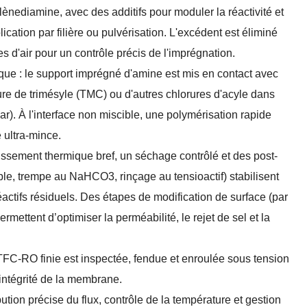
nediamine, avec des additifs pour moduler la réactivité et
ication par filière ou pulvérisation. L'excédent est éliminé
 d'air pour un contrôle précis de l'imprégnation.
que : le support imprégné d'amine est mis en contact avec
e de trimésyle (TMC) ou d'autres chlorures d'acyle dans
ar). À l'interface non miscible, une polymérisation rapide
 ultra-mince.
issement thermique bref, un séchage contrôlé et des post-
le, trempe au NaHCO3, rinçage au tensioactif) stabilisent
éactifs résiduels. Des étapes de modification de surface (par
mettent d’optimiser la perméabilité, le rejet de sel et la
e TFC-RO finie est inspectée, fendue et enroulée sous tension
'intégrité de la membrane.
ution précise du flux, contrôle de la température et gestion