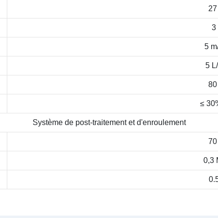
27
3
5 m
5 L
80
≤ 30
Système de post-traitement et d'enroulement
70
0,3
0.