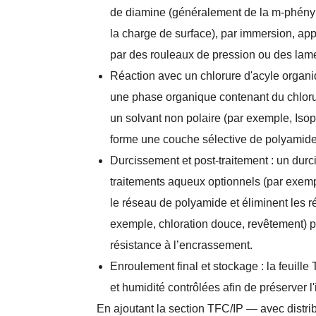
de diamine (généralement de la m-phénylè
la charge de surface), par immersion, appl
par des rouleaux de pression ou des lames
Réaction avec un chlorure d'acyle organi
une phase organique contenant du chlorur
un solvant non polaire (par exemple, Isop
forme une couche sélective de polyamide
Durcissement et post-traitement : un durc
traitements aqueux optionnels (par exemp
le réseau de polyamide et éliminent les r
exemple, chloration douce, revêtement) per
résistance à l’encrassement.
Enroulement final et stockage : la feuill
et humidité contrôlées afin de préserver l
En ajoutant la section TFC/IP — avec distrib