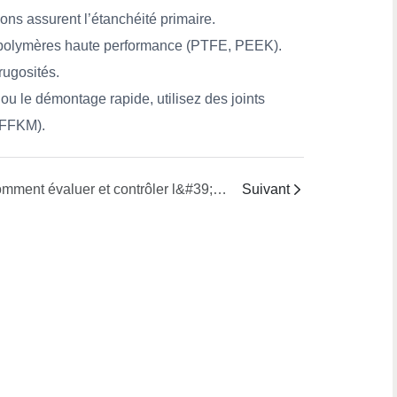
ns assurent l’étanchéité primaire.
 en polymères haute performance (PTFE, PEEK).
rugosités.
s ou le démontage rapide, utilisez des joints
M/FFKM).
Comment évaluer et contrôler l&#39;adéquation de la résistance à l&#39;écoulement entre les canaux intérieur et extérieur
Suivant